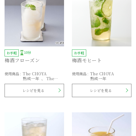
10分
お手軽
お手軽
梅酒フローズン
梅酒モヒート
The CHOYA
The CHOYA
使用商品
:
使用商品
:
熟成一年
The
熟成一年
CHOYA
AGED 3 YEARS
レシピを見る
レシピを見る
EXTRA FRUIT
さらりとした梅酒
はちみつ100％