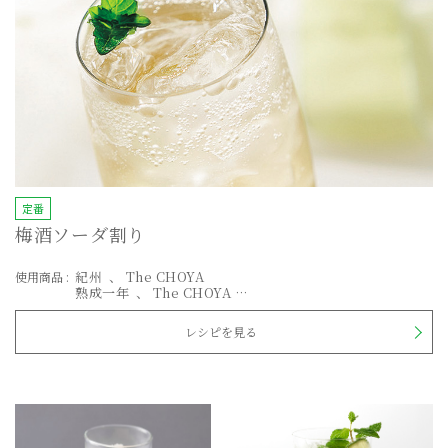
定番
梅酒ソーダ割り
紀州
The CHOYA
使用商品
:
熟成一年
The CHOYA
AGED 3 YEARS
EXTRA FRUIT
レシピを見る