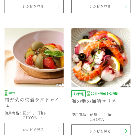
レシピを見る
レシピを見る
30分
10分+冷蔵1~2時間
お手軽
旬野菜の梅酒ラタトゥイ
海の幸の梅酒マリネ
ユ
紀州
The
使用商品
:
紀州
The
使用商品
:
CHOYA
CHOYA
至極の梅
熟成一年
レシピを見る
レシピを見る