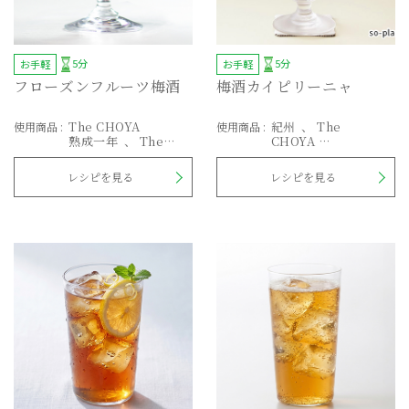
5分
5分
お手軽
お手軽
フローズンフルーツ梅酒
梅酒カイピリーニャ
The CHOYA
紀州
The
使用商品
:
使用商品
:
熟成一年
The
CHOYA
CHOYA
熟成一年
さらり
AGED 3 YEARS
とした梅酒
レシピを見る
レシピを見る
EXTRA FRUIT
さらりとした梅酒
酔わないThe
CHOYA
本格梅酒仕込み