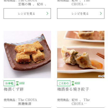
The CHOYA
紀州
The
使用商品
:
使用商品
:
至極の梅
紀州
CHOYA
プラQ
至極の梅
うめ実
ごろ
レシピを見る
レシピを見る
【通信販売限定】
10分
40分
お手軽
こだわり
梅酒くず餅
梅酒香る焼き餃子
The CHOYA
紀州
The
使用商品
:
使用商品
:
黒糖梅酒
CHOYA
至極の梅