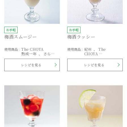
お手軽
お手軽
梅酒スムージー
梅酒ラッシー
The CHOYA
紀州
The
使用商品
:
使用商品
:
熟成一年
さらり
CHOYA
とした梅酒
AGED 3 YEARS
EXTRA FRUIT
レシピを見る
レシピを見る